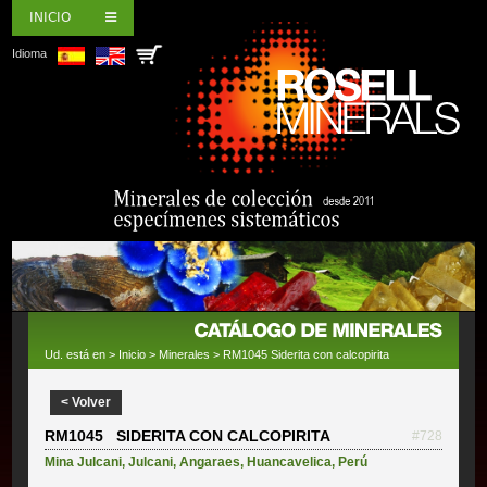
INICIO
Idioma
Ud. está en >
Inicio
>
Minerales
> RM1045 Siderita con calcopirita
< Volver
RM1045 SIDERITA CON CALCOPIRITA
#728
Mina Julcani
,
Julcani
,
Angaraes
,
Huancavelica
,
Perú