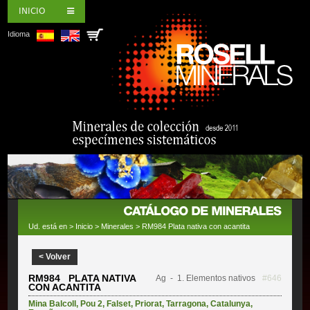
INICIO
Idioma
Ud. está en >
Inicio
>
Minerales
> RM984 Plata nativa con acantita
< Volver
RM984 PLATA NATIVA
Ag
- 1. Elementos nativos
#646
CON ACANTITA
Mina Balcoll
,
Pou 2
,
Falset
,
Priorat
,
Tarragona
,
Catalunya
,