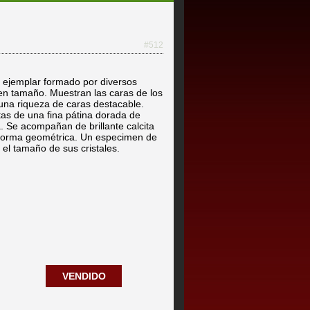
#512
n ejemplar formado por diversos
uen tamaño. Muestran las caras de los
 una riqueza de caras destacable.
tas de una fina pátina dorada de
a. Se acompañan de brillante calcita
 forma geométrica. Un especimen de
 el tamaño de sus cristales.
VENDIDO