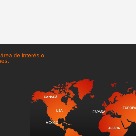
área de interés o
ses.