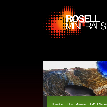
Ud. está en >
Inicio
>
Minerales
> RM822 Tetraedri