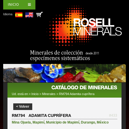
INICIO
Idioma
Ud. está en >
Inicio
>
Minerales
> RM794 Adamita cuprífera
< Volver
RM794 ADAMITA CUPRÍFERA
#433
Mina Ojuela
,
Mapimí
,
Municipio de Mapimí
,
Durango
,
México