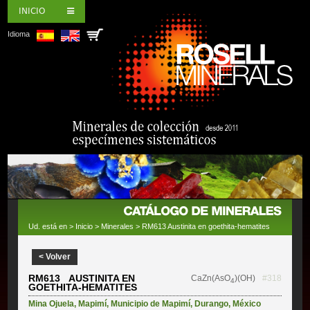
INICIO
Idioma
Ud. está en >
Inicio
>
Minerales
> RM613 Austinita en goethita-hematites
< Volver
RM613 AUSTINITA EN
CaZn(AsO
)(OH)
#318
4
GOETHITA-HEMATITES
Mina Ojuela
,
Mapimí
,
Municipio de Mapimí
,
Durango
,
México