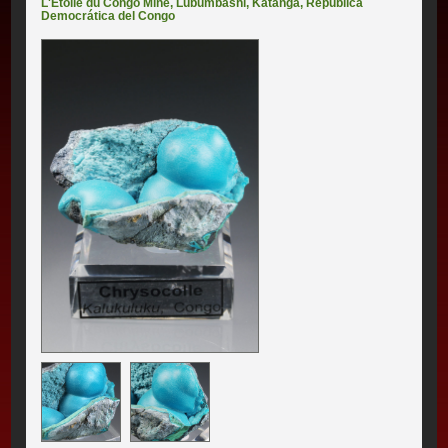
L'Etoile du Congo Mine
,
Lubumbashi
,
Katanga
,
República
Democrática del Congo