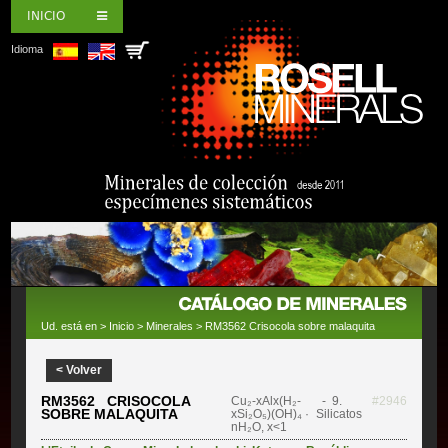
INICIO
Idioma
Ud. está en >
Inicio
>
Minerales
> RM3562 Crisocola sobre malaquita
< Volver
RM3562 CRISOCOLA
Cu₂-xAlx(H₂-
- 9.
#2946
SOBRE MALAQUITA
xSi₂O₅)(OH)₄ ·
Silicatos
nH₂O, x<1