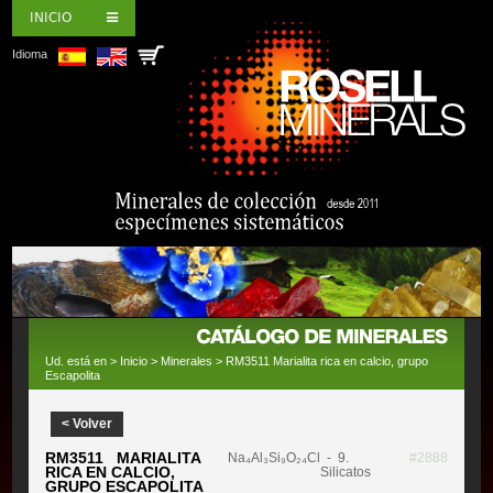
INICIO
Idioma
Ud. está en >
Inicio
>
Minerales
> RM3511 Marialita rica en calcio, grupo
Escapolita
< Volver
RM3511 MARIALITA
Na₄Al₃Si₉O₂₄Cl
- 9.
#2888
RICA EN CALCIO,
Silicatos
GRUPO ESCAPOLITA