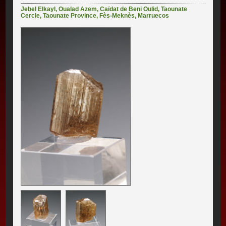
Jebel Elkayl
,
Oualad Azem
,
Caïdat de Beni Oulid
,
Taounate
Cercle
,
Taounate Province
,
Fès-Meknès
,
Marruecos