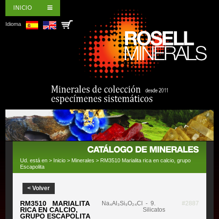
INICIO
Idioma
Ud. está en >
Inicio
>
Minerales
> RM3510 Marialita rica en calcio, grupo
Escapolita
< Volver
RM3510 MARIALITA
Na₄Al₃Si₉O₂₄Cl
- 9.
#2887
RICA EN CALCIO,
Silicatos
GRUPO ESCAPOLITA