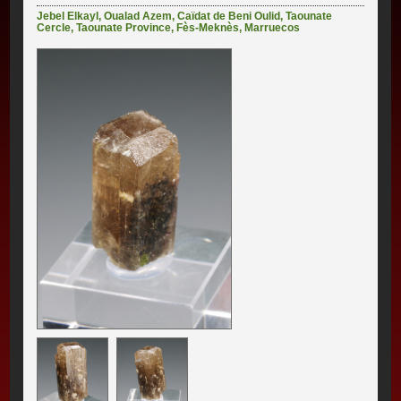
Jebel Elkayl
,
Oualad Azem
,
Caïdat de Beni Oulid
,
Taounate
Cercle
,
Taounate Province
,
Fès-Meknès
,
Marruecos