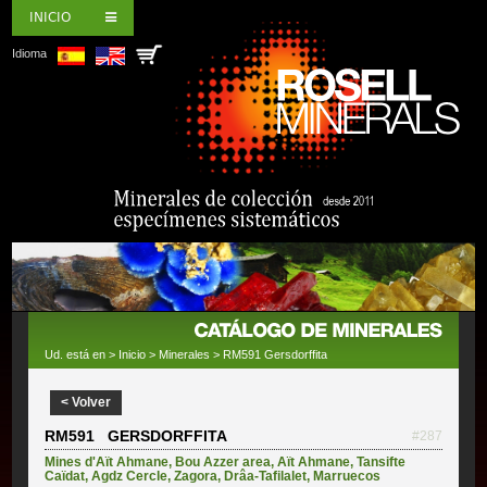
INICIO
Idioma
Ud. está en >
Inicio
>
Minerales
> RM591 Gersdorffita
< Volver
RM591 GERSDORFFITA
#287
Mines d'Aït Ahmane
,
Bou Azzer area
,
Aït Ahmane
,
Tansifte
Caïdat
,
Agdz Cercle
,
Zagora
,
Drâa-Tafilalet
,
Marruecos