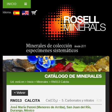
INICIO
Idioma
Ud. está en >
Inicio
>
Minerales
> RM313 Calcita
< Volver
RM313 CALCITA
Ca(CO
)
- 5. Carbonatos y nitratos
#28
3
José María Patoni (Menores de Arriba)
,
San Juan del Río
,
Durango
,
México