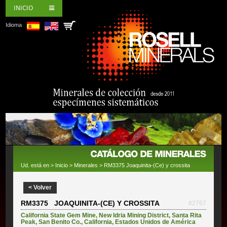
INICIO
Idioma
Ud. está en >
Inicio
>
Minerales
> RM3375 Joaquinita-(Ce) y crossita
< Volver
RM3375 JOAQUINITA-(CE) Y CROSSITA
#2767
California State Gem Mine
,
New Idria Mining District
,
Santa Rita
Peak
,
San Benito Co.
,
California
,
Estados Unidos de América