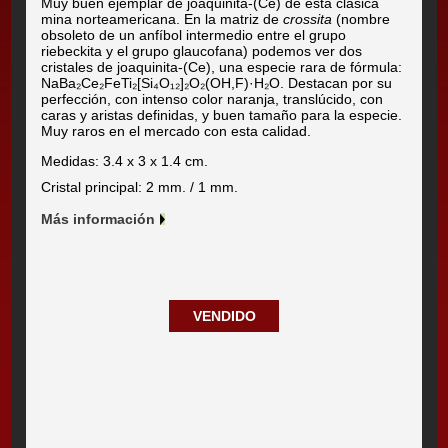
Muy buen ejemplar de joaquinita-(Ce) de esta clásica
mina norteamericana. En la matriz de
crossita
(nombre
obsoleto de un anfíbol intermedio entre el grupo
riebeckita y el grupo glaucofana) podemos ver dos
cristales de joaquinita-(Ce), una especie rara de fórmula:
NaBa₂Ce₂FeTi₂[Si₄O₁₂]₂O₂(OH,F)·H₂O. Destacan por su
perfección, con intenso color naranja, translúcido, con
caras y aristas definidas, y buen tamaño para la especie.
Muy raros en el mercado con esta calidad.
Medidas: 3.4 x 3 x 1.4 cm.
Cristal principal: 2 mm. / 1 mm.
Más información
VENDIDO