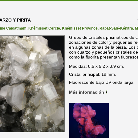
ARZO Y PIRITA
une Caïdatmam
,
Khémisset Cercle
,
Khémisset Province
,
Rabat-Salé-Kénitra
,
M
Grupo de cristales prismáticos de 
zonaciones de color y pequeñas rec
en algunas zonas de la pieza. Los cr
con cuarzo y pequeños cristales de p
como la fluorita presentan fluoresce
Medidas: 8.5 x 5.2 x 3.9 cm.
Cristal principal: 19 mm.
Fluorescente bajo UV onda larga
Más información