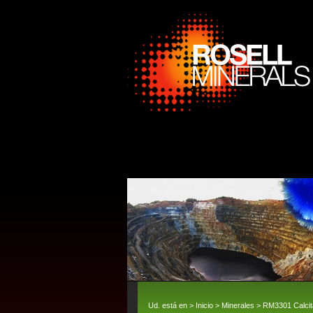
Ud. está en >
Inicio
>
Minerales
> RM3301 Calcita,