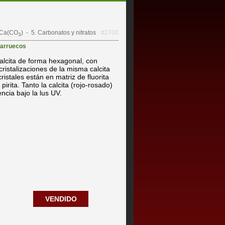
Ca(CO
)
- 5. Carbonatos y nitratos
#2700
3
arruecos
calcita de forma hexagonal, con
ristalizaciones de la misma calcita
istales están en matriz de fluorita
irita. Tanto la calcita (rojo-rosado)
ncia bajo la lus UV.
VENDIDO