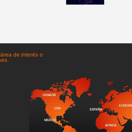
área de interés o
ses.