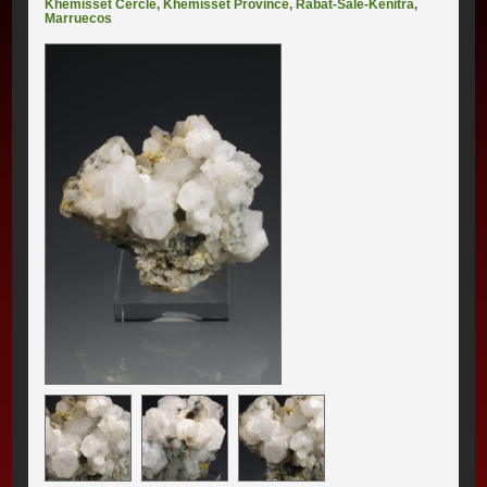
Khémisset Cercle
,
Khémisset Province
,
Rabat-Salé-Kénitra
,
Marruecos