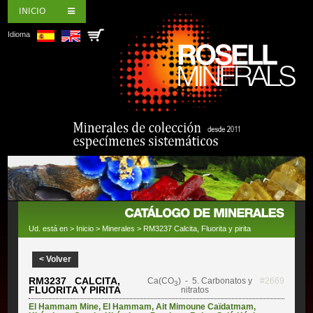
INICIO
Idioma
Ud. está en >
Inicio
>
Minerales
> RM3237 Calcita, Fluorita y pirita
< Volver
RM3237 CALCITA,
Ca(CO
)
- 5. Carbonatos y
#2669
3
FLUORITA Y PIRITA
nitratos
El Hammam Mine
,
El Hammam
,
Ait Mimoune Caïdatmam
,