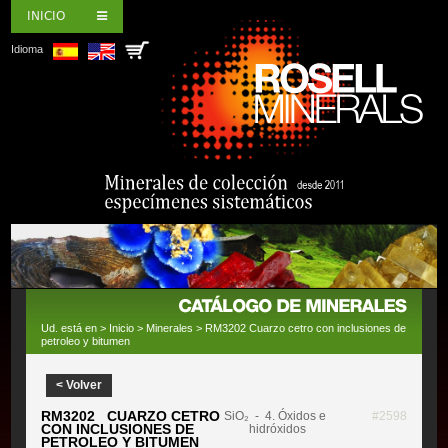
INICIO
Idioma
Ud. está en >
Inicio
>
Minerales
> RM3202 Cuarzo cetro con inclusiones de
petroleo y bitumen
< Volver
RM3202 CUARZO CETRO
SiO₂
- 4. Óxidos e
#2598
CON INCLUSIONES DE
hidróxidos
PETROLEO Y BITUMEN