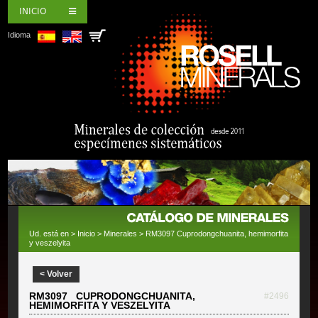
INICIO
Idioma
Ud. está en >
Inicio
>
Minerales
> RM3097 Cuprodongchuanita, hemimorfita
y veszelyita
< Volver
RM3097 CUPRODONGCHUANITA,
#2496
HEMIMORFITA Y VESZELYITA