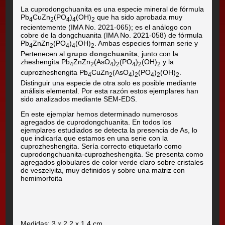
La cuprodongchuanita es una especie mineral de fórmula
Pb
CuZn
(PO
)
(OH)
que ha sido aprobada muy
4
2
4
4
2
recientemente (IMA No. 2021-065); es el análogo con
cobre de la dongchuanita (IMA No. 2021-058) de fórmula
Pb
ZnZn
(PO
)
(OH)
. Ambas especies forman serie y
4
2
4
4
2
Pertenecen al
grupo dongchuanita
, junto con la
zheshengita Pb
ZnZn
(AsO
)
(PO
)
(OH)
y la
4
2
4
2
4
2
2
cuprozheshengita Pb
CuZn
(AsO
)
(PO
)
(OH)
.
4
2
4
2
4
2
2
Distinguir una especie de otra solo es posible mediante
análisis elemental. Por esta razón estos ejemplares han
sido analizados mediante SEM-EDS.
En este ejemplar hemos determinado numerosos
agregados de cuprodongchuanita. En todos los
ejemplares estudiados se detecta la presencia de As, lo
que indicaría que estamos en una serie con la
cuprozheshengita. Sería correcto etiquetarlo como
cuprodongchuanita-cuprozheshengita. Se presenta como
agregados globulares de color verde claro sobre cristales
de veszelyita, muy definidos y sobre una matriz con
hemimorfoita
Medidas: 3 x 2.2 x 1.4 cm.