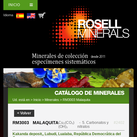
INICIO
Idioma
Ud. está en >
Inicio
>
Minerales
> RM3003 Malaquita
< Volver
RM3003 MALAQUITA
Cu₂(CO₃)
- 5. Carbonatos y
#2402
(OH)₂
nitratos
Kakanda deposit,
,
Lubudi
,
Lualaba
,
República Democrática del