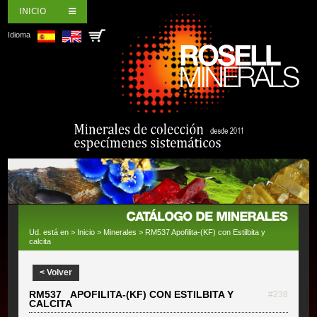
INICIO
Idioma
Ud. está en >
Inicio
>
Minerales
> RM537 Apofilita-(KF) con Estilbita y
calcita
< Volver
RM537 APOFILITA-(KF) CON ESTILBITA Y
#238
CALCITA