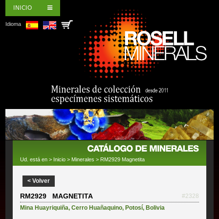
INICIO
Idioma
Ud. está en >
Inicio
>
Minerales
> RM2929 Magnetita
< Volver
RM2929 MAGNETITA
#2328
Mina Huayriquiña
,
Cerro Huañaquino
,
Potosí
,
Bolivia