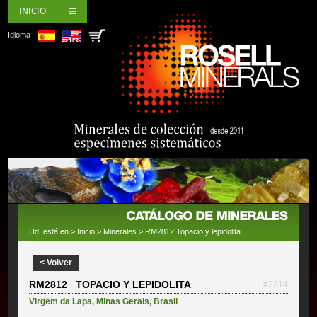
INICIO
Idioma
Ud. está en >
Inicio
>
Minerales
> RM2812 Topacio y lepidolita
< Volver
RM2812 TOPACIO Y LEPIDOLITA
#2214
Virgem da Lapa
,
Minas Gerais
,
Brasil