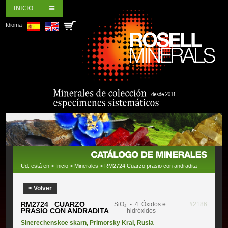
INICIO
Idioma
Ud. está en >
Inicio
>
Minerales
> RM2724 Cuarzo prasio con andradita
< Volver
RM2724 CUARZO
SiO₂
- 4. Óxidos e
#2186
PRASIO CON ANDRADITA
hidróxidos
Sinerechenskoe skarn
,
Primorsky Krai
,
Rusia