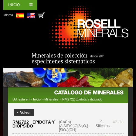
INICIO
Idioma
Ud. está en >
Inicio
>
Minerales
> RM2722 Epidota y diópsido
< Volver
RM2722 EPIDOTA Y
(CaCa)
- 9.
#2178
DIÓPSIDO
(AlAlFe³⁺)O[Si₂O₇]
Silicatos
[SiO₄](OH)