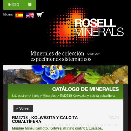
INICIO
Idioma
Ud. está en >
Inicio
>
Minerales
> RM2718 Kolwezita y calcita cobaltífera
< Volver
RM2718 KOLWEZITA Y CALCITA
#2174
COBALTÍFERA
Mupine Mine
,
Kamoto
,
Kolwezi mining district
,
Lualaba
,