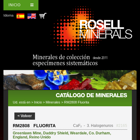
INICIO
Idioma
Ud. está en >
Inicio
>
Minerales
> RM2808 Fluorita
< Volver
RM2808 FLUORITA
CaF₂
- 3. Halogenuros
#2165
Greenlaws Mine
,
Daddry Shield
,
Weardale
,
Co. Durham
,
England
,
Reino Unido