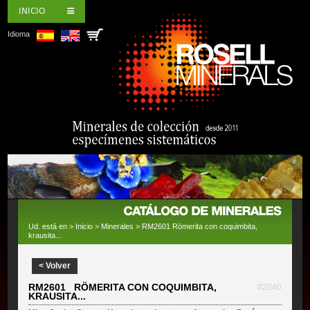
INICIO
Idioma
Ud. está en >
Inicio
>
Minerales
> RM2601 Römerita con coquimbita,
krausita...
< Volver
RM2601 RÖMERITA CON COQUIMBITA,
#2040
KRAUSITA...