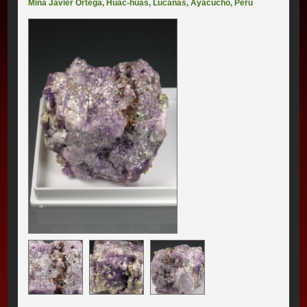
Mina Javier Ortega
,
Huac-huas
,
Lucanas
,
Ayacucho
,
Perú