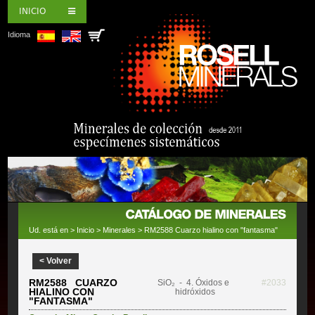
INICIO
Idioma
Ud. está en >
Inicio
>
Minerales
> RM2588 Cuarzo hialino con "fantasma"
< Volver
RM2588 CUARZO
SiO₂
- 4. Óxidos e
#2033
HIALINO CON
hidróxidos
"FANTASMA"