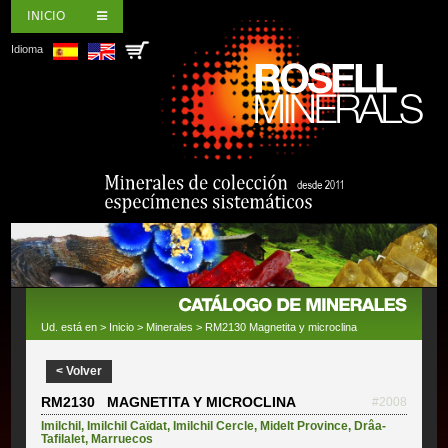
INICIO
Idioma
Ud. está en >
Inicio
>
Minerales
> RM2130 Magnetita y microclina
< Volver
RM2130 MAGNETITA Y MICROCLINA
#2008
Imilchil
,
Imilchil Caïdat
,
Imilchil Cercle
,
Midelt Province
,
Drâa-
Tafilalet
,
Marruecos