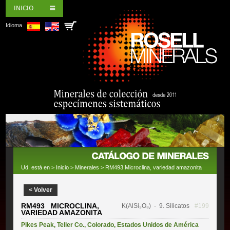
INICIO
Idioma
Ud. está en >
Inicio
>
Minerales
> RM493 Microclina, variedad amazonita
< Volver
RM493 MICROCLINA,
K(AlSi₃O₈)
- 9. Silicatos
#199
VARIEDAD AMAZONITA
Pikes Peak
,
Teller Co.
,
Colorado
,
Estados Unidos de América