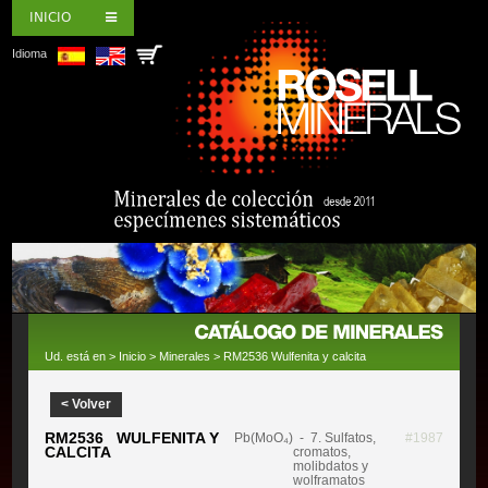
INICIO
Idioma
Ud. está en >
Inicio
>
Minerales
> RM2536 Wulfenita y calcita
< Volver
RM2536 WULFENITA Y
Pb(MoO₄)
- 7. Sulfatos,
#1987
CALCITA
cromatos,
molibdatos y
wolframatos