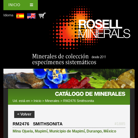
INICIO
Idioma
Ud. está en >
Inicio
>
Minerales
> RM2476 Smithsonita
< Volver
RM2476 SMITHSONITA
#1885
Mina Ojuela
,
Mapimí
,
Municipio de Mapimí
,
Durango
,
México