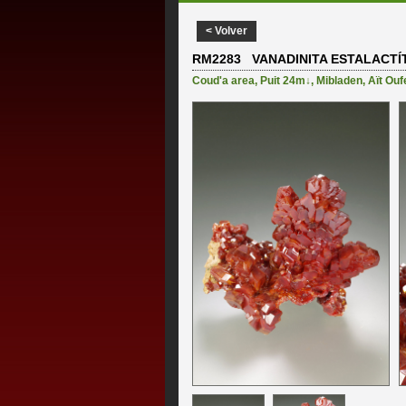
< Volver
RM2283 VANADINITA ESTALACTÍ
Coud'a area
,
Puit 24m↓
,
Mibladen
,
Aït Ouf