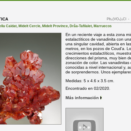
TICA
Pb₅(VO₄)₃Cl
- 
ella Caïdat
,
Midelt Cercle
,
Midelt Province
,
Drâa-Tafilalet
,
Marruecos
En un reciente viaje a esta zona 
estalactíticos de vanadinita con una
una singular cavidad, abierta en l
metros, en los pozos de Coud'a. Lo
crecimientos estalactíticos, muestr
direcciones del prisma, muy bien de
zonación de color. Las vanadinitas
conocidas a nivel internacional y,
de sorprendernos. Unos ejemplare
Medidas: 5 x 4.6 x 3.5 cm.
Encontrado en 02/2020.
Más información