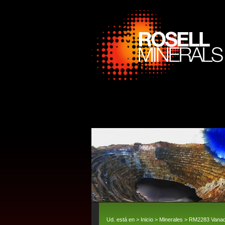
Ud. está en >
Inicio
>
Minerales
> RM2283 Vanadin