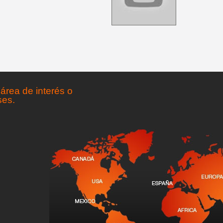
área de interés o
ses.