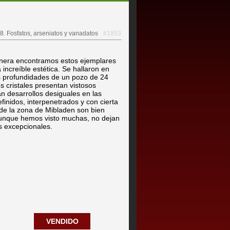
8. Fosfatos, arseniatos y vanadatos
#1853
minera encontramos estos ejemplares
 increíble estética. Se hallaron en
as profundidades de un pozo de 24
s cristales presentan vistosos
an desarrollos desiguales en las
finidos, interpenetrados y con cierta
 de la zona de Mibladen son bien
 aunque hemos visto muchas, no dejan
s excepcionales.
VENDIDO