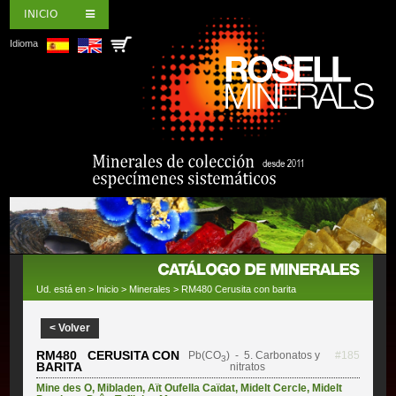
INICIO
Idioma
Ud. está en >
Inicio
>
Minerales
> RM480 Cerusita con barita
< Volver
RM480 CERUSITA CON
Pb(CO
)
- 5. Carbonatos y
#185
3
BARITA
nitratos
Mine des O
,
Mibladen
,
Aït Oufella Caïdat
,
Midelt Cercle
,
Midelt