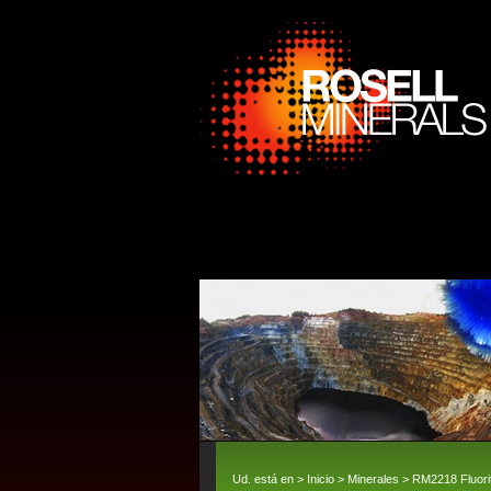
Ud. está en >
Inicio
>
Minerales
> RM2218 Fluori