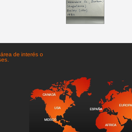
área de interés o
ses.