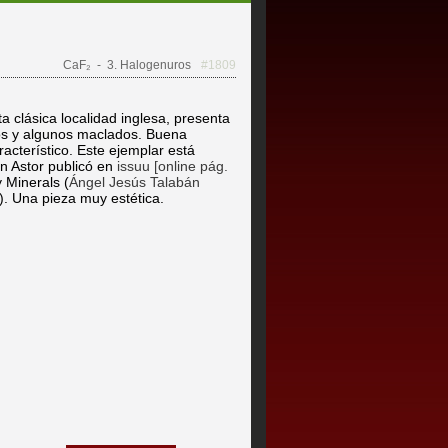
CaF₂
- 3. Halogenuros
#1809
ta clásica localidad inglesa, presenta
dos y algunos maclados. Buena
acterístico. Este ejemplar está
an Astor publicó en
issuu [online pág.
 Minerals (
Ángel Jesús Talabán
. Una pieza muy estética.