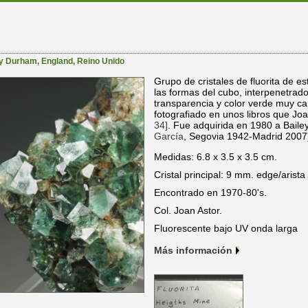
y Durham
,
England
,
Reino Unido
Grupo de cristales de fluorita de es
las formas del cubo, interpenetra
transparencia y color verde muy car
fotografiado en unos libros que Jo
34]
. Fue adquirida en 1980 a Bailey
García
, Segovia 1942-Madrid 2007)
Medidas: 6.8 x 3.5 x 3.5 cm.
Cristal principal: 9 mm. edge/arista
Encontrado en 1970-80's.
Col. Joan Astor.
Fluorescente bajo UV onda larga
Más información