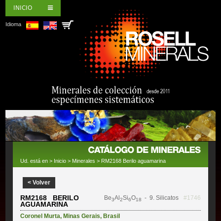
INICIO
Idioma
Ud. está en >
Inicio
>
Minerales
> RM2168 Berilo aguamarina
< Volver
RM2168 BERILO
Be
Al
Si
O
- 9. Silicatos
#1746
3
2
6
18
AGUAMARINA
Coronel Murta
,
Minas Gerais
,
Brasil