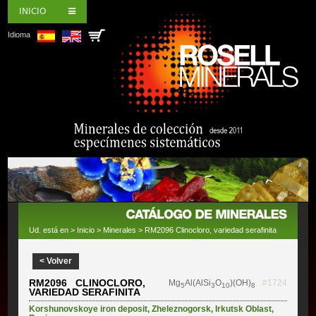
INICIO
Idioma
Ud. está en >
Inicio
>
Minerales
> RM2096 Clinocloro, variedad serafinita
< Volver
RM2096 CLINOCLORO,
Mg
Al(AlSi
O
)(OH)
#1724
5
3
10
8
VARIEDAD SERAFINITA
Korshunovskoye iron deposit
,
Zheleznogorsk
,
Irkutsk Oblast
,