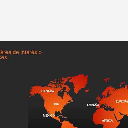
área de interés o
ses.