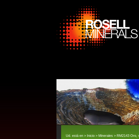
Ud. está en >
Inicio
>
Minerales
> RM2143 Oro, v