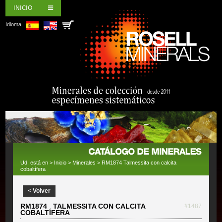
INICIO
Idioma
Ud. está en >
Inicio
>
Minerales
> RM1874 Talmessita con calcita
cobaltífera
< Volver
RM1874 TALMESSITA CON CALCITA
#1487
COBALTÍFERA