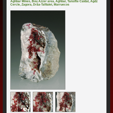
Aghbar Mines
,
Bou Azzer area
,
Aghbar
,
Tansifte Caïdat
,
Agdz
Cercle
,
Zagora
,
Drâa-Tafilalet
,
Marruecos