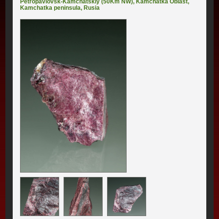
Petropavlovsk-Kamchatskiy (50Km NW)
,
Kamchatka Oblast
,
Kamchatka peninsula
,
Rusia