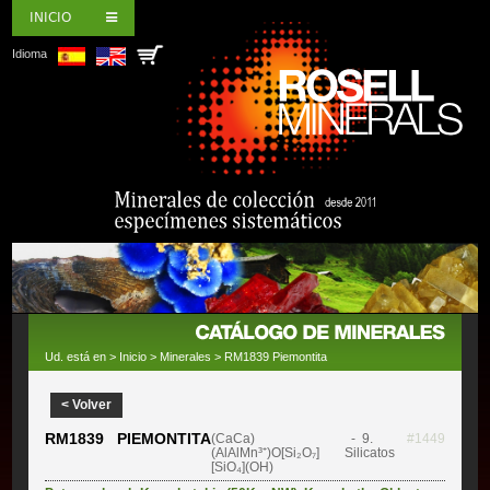
INICIO
Idioma
Ud. está en >
Inicio
>
Minerales
> RM1839 Piemontita
< Volver
RM1839 PIEMONTITA
(CaCa)
- 9.
#1449
(AlAlMn³⁺)O[Si₂O₇]
Silicatos
[SiO₄](OH)