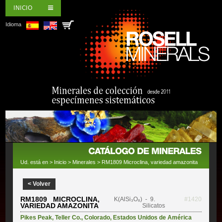
INICIO
Idioma
Ud. está en >
Inicio
>
Minerales
> RM1809 Microclina, variedad amazonita
< Volver
RM1809 MICROCLINA,
K(AlSi₃O₈)
- 9.
#1420
VARIEDAD AMAZONITA
Silicatos
Pikes Peak
,
Teller Co.
,
Colorado
,
Estados Unidos de América