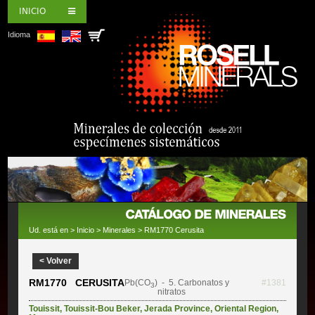
INICIO
Idioma
Ud. está en >
Inicio
>
Minerales
> RM1770 Cerusita
< Volver
RM1770 CERUSITA
Pb(CO
)
- 5. Carbonatos y
#1381
3
nitratos
Touissit
,
Touissit-Bou Beker
,
Jerada Province
,
Oriental Region
,