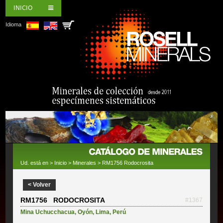
INICIO
Idioma
Ud. está en >
Inicio
>
Minerales
> RM1756 Rodocrosita
< Volver
RM1756 RODOCROSITA
#1367
Mina Uchucchacua
,
Oyón
,
Lima
,
Perú