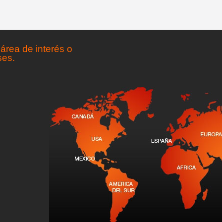
área de interés o
ses.