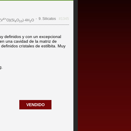
- 9. Silicatos
#1345
4+
(V
O)(Si
O
)·4H
O
4
10
2
uy definidos y con un excepcional
 en una cavidad de la matriz de
definidos cristales de estilbita. Muy
g.
VENDIDO