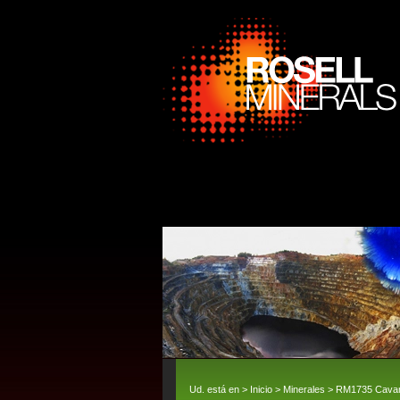
Ud. está en >
Inicio
>
Minerales
> RM1735 Cavansi