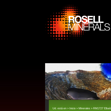
Ud. está en >
Inicio
>
Minerales
> RM1727 Elbaít