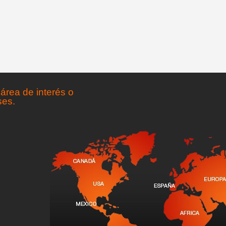
área de interés o
ses.