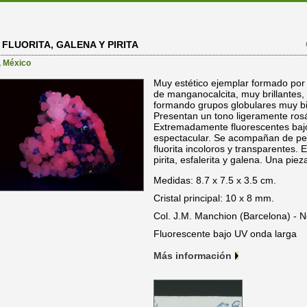
LUORITA, GALENA Y PIRITA
,
México
Muy estético ejemplar formado por
de manganocalcita, muy brillantes, 
formando grupos globulares muy bie
Presentan un tono ligeramente ros
Extremadamente fluorescentes bajo
espectacular. Se acompañan de peq
fluorita incoloros y transparentes. E
pirita, esfalerita y galena. Una pie
Medidas: 8.7 x 7.5 x 3.5 cm.
Cristal principal: 10 x 8 mm.
Col. J.M. Manchion (Barcelona) - 
Fluorescente bajo UV onda larga
Más información