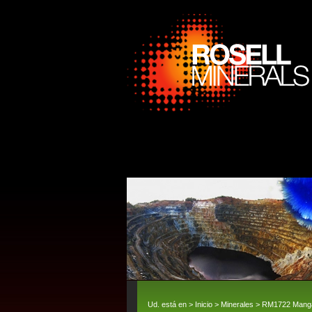
Ud. está en >
Inicio
>
Minerales
> RM1722 Manganoc