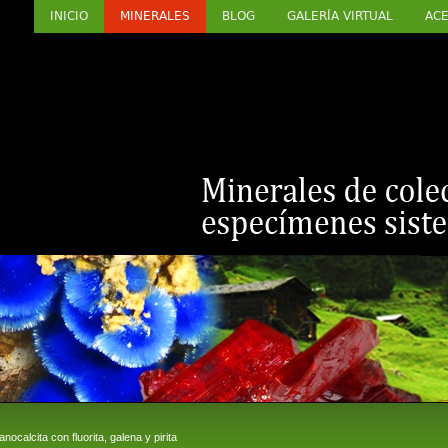
INICIO
MINERALES
BLOG
GALERÍA VIRTUAL
ACE
alcita con fluorita, galena y pirita