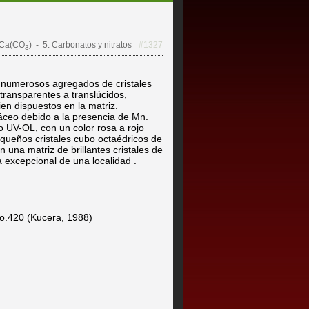
Ca(CO
)
- 5. Carbonatos y nitratos
#1327
3
 numerosos agregados de cristales
transparentes a translúcidos,
n dispuestos en la matriz.
áceo debido a la presencia de Mn.
 UV-OL, con un color rosa a rojo
ueños cristales cubo octaédricos de
n una matriz de brillantes cristales de
za excepcional de una localidad .
No.420 (Kucera, 1988)