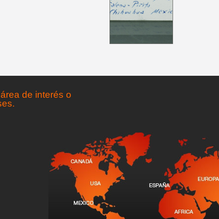
área de interés o
ses.