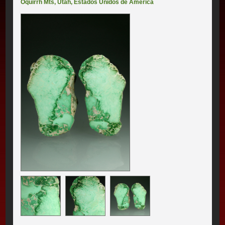
Oquirrh Mts
,
Utah
,
Estados Unidos de América