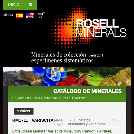
INICIO
Idioma
Ud. está en >
Inicio
>
Minerales
> RM1711 Variscita
< Volver
RM1711 VARISCITA
AlPO₄ ·
- 8. Fosfatos,
#1323
2H₂O
arseniatos y vanadatos
Little Green Monster Variscite Mine
,
Clay Canyon
,
Fairfield
,