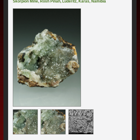
Skorpion Mine
,
Rosh Pinah
,
Lüderitz
,
Karas
,
Namibia