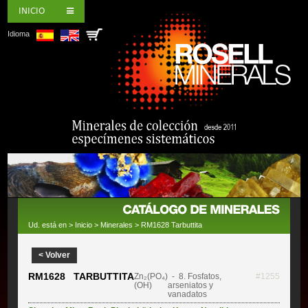
INICIO
Idioma
Ud. está en >
Inicio
>
Minerales
> RM1628 Tarbuttita
< Volver
RM1628 TARBUTTITA
Zn₂(PO₄)
- 8. Fosfatos,
#1255
(OH)
arseniatos y
vanadatos