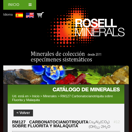
INICIO
Idioma
Ud. está en >
Inicio
>
Minerales
> RM127 Carbonatocianotriquita sobre
Fluorita y Malaquita
< Volver
RM127 CARBONATOCIANOTRIQUITA
Cu
Al
(CO
)
#12
4
2
3
SOBRE FLUORITA Y MALAQUITA
(OH)
·2H
O
12
2