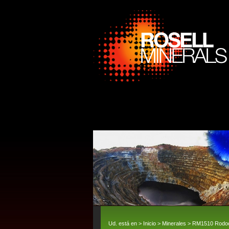
Ud. está en >
Inicio
>
Minerales
> RM1510 Rodocro