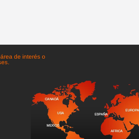
área de interés o
ses.