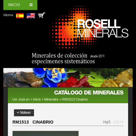
INICIO
Idioma
Ud. está en >
Inicio
>
Minerales
> RM1513 Cinabrio
< Volver
RM1513 CINABRIO
HgS
#1114