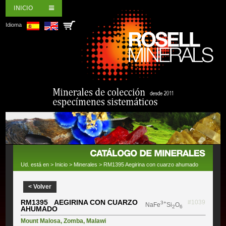
INICIO
Idioma
Ud. está en >
Inicio
>
Minerales
> RM1395 Aegirina con cuarzo ahumado
< Volver
RM1395 AEGIRINA CON CUARZO
#1039
3+
NaFe
Si
O
2
6
AHUMADO
Mount Malosa
,
Zomba
,
Malawi