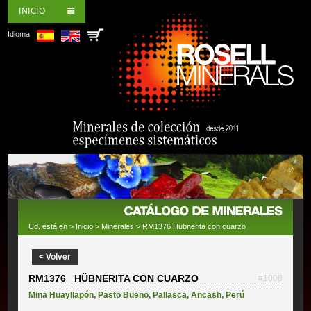
INICIO
Idioma
Ud. está en >
Inicio
>
Minerales
> RM1376 Hübnerita con cuarzo
< Volver
RM1376 HÜBNERITA CON CUARZO
#1008
Mina Huayllapón
,
Pasto Bueno
,
Pallasca
,
Ancash
,
Perú